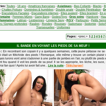
ries:
Toutes
-
18 ans
-
Amatrices françaises
-
Asiatiques
-
Bas-Collants
-
Blacks
-
B
-
Chattes Poilues
-
Dominées & humiliées
-
Double anale
-
Double Pénétration
-
D
-
Ejaculations Faciales
-
Ejaculations internes
-
Elles avalent
-
Elles branlent
-
En e
ontaine
-
Femmes Mûres
-
Gang Bang
-
Godes/Toys
-
Gros seins
-
Hardcore
-
Hau
Japonaises
-
Latinas
-
Lesbiennes
-
Lingerie Sexy
-
P.O.V
-
Partouzes
-
Petits Sein
s / Gorges profondes
-
Rasées
-
Rondes
-
Rousses
-
Sadomaso
-
Sodomie
-
Solo/
Transexuelles
-
Uniformes
Pages:
<prec.>
1
2
3
4
5
6
7
IL BANDE EN VOYANT LES PIEDS DE SA MEUF !
 :
En recontrant son copain il y a quelques semaines, cette jeune pétasse ne se 
i était un fétichiste des pieds ! Remarque, elle même y trouve un certain plaisir 
is lurons vont ainsi s'adonner à une partie de jambes en l'air, ou plutôt de pieds en
t fou quand il voit les pieds de sa pouf. Il se les approprie, les léche, les suce
ai fan quoi ! Après lui avoir fait une...
Lire la suite
-
Télécharger!