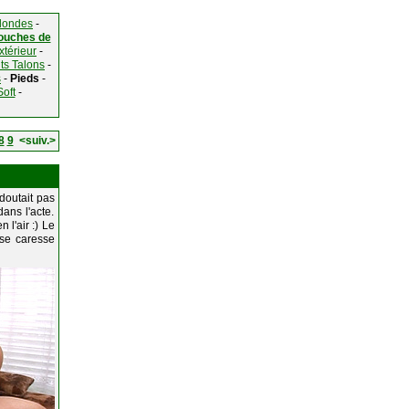
londes
-
ouches de
xtérieur
-
ts Talons
-
s
-
Pieds
-
Soft
-
8
9
<suiv.>
doutait pas
dans l'acte.
 l'air :) Le
, se caresse