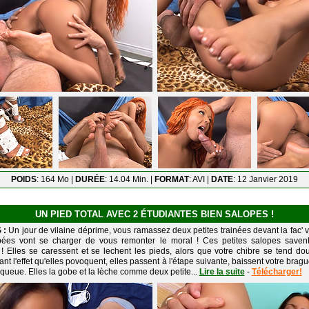
POIDS
: 164 Mo |
DURÉE
: 14.04 Min. |
FORMAT
: AVI |
DATE
: 12 Janvier 2019
UN PIED TOTAL AVEC 2 ÉTUDIANTES BIEN SALOPES !
 :
Un jour de vilaine déprime, vous ramassez deux petites trainées devant la fac' v
ées vont se charger de vous remonter le moral ! Ces petites salopes savent 
 ! Elles se caressent et se lechent les pieds, alors que votre chibre se tend do
ant l'effet qu'elles povoquent, elles passent à l'étape suivante, baissent votre bragu
 queue. Elles la gobe et la lèche comme deux petite...
Lire la suite
-
Télécharger!