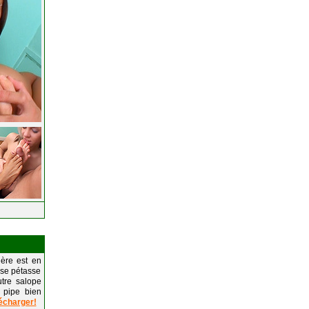
ière est en
sse pétasse
utre salope
 pipe bien
écharger!