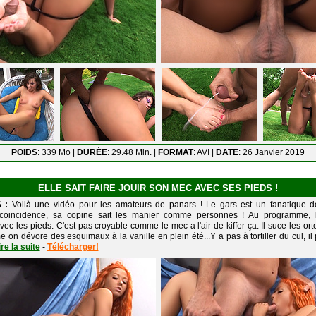
POIDS
: 339 Mo |
DURÉE
: 29.48 Min. |
FORMAT
: AVI |
DATE
: 26 Janvier 2019
ELLE SAIT FAIRE JOUIR SON MEC AVEC SES PIEDS !
S :
Voilà une vidéo pour les amateurs de panars ! Le gars est un fanatique d
coincidence, sa copine sait les manier comme personnes ! Au programme, 
ec les pieds. C'est pas croyable comme le mec a l'air de kiffer ça. Il suce les ort
on dévore des esquimaux à la vanille en plein été...Y a pas à tortiller du cul, il
ire la suite
-
Télécharger!