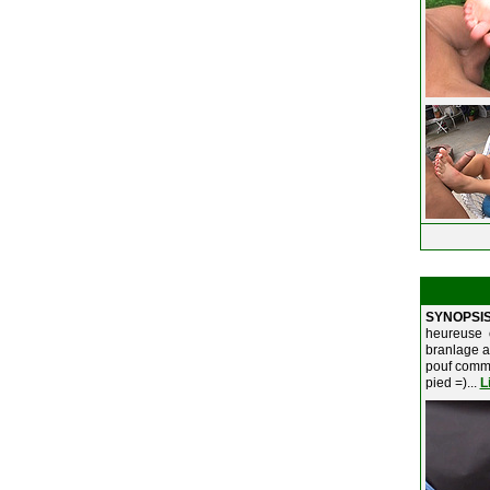
SYNOPSI
heureuse 
branlage av
pouf comme 
pied =)...
L