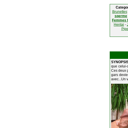
Catego
Brunettes
sperme
Femmes f
Hentai
-
Pipe
SYNOPSIS
que celui-c
Ces deux ga
gars devien
avec...Un vr