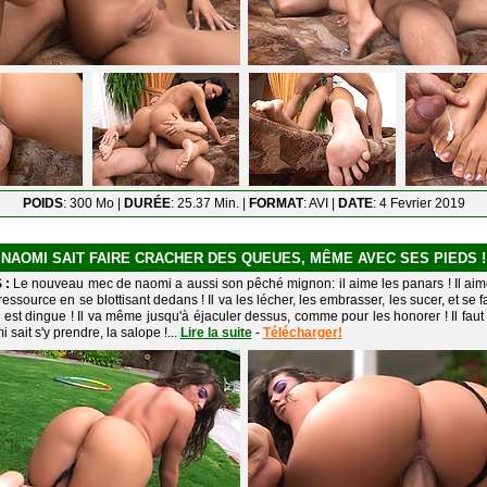
POIDS
: 300 Mo |
DURÉE
: 25.37 Min. |
FORMAT
: AVI |
DATE
: 4 Fevrier 2019
NAOMI SAIT FAIRE CRACHER DES QUEUES, MÊME AVEC SES PIEDS !
 :
Le nouveau mec de naomi a aussi son pêché mignon: il aime les panars ! Il aim
 ressource en se blottisant dedans ! Il va les lécher, les embrasser, les sucer, et se f
n est dingue ! Il va même jusqu'à éjaculer dessus, comme pour les honorer ! Il faut
 sait s'y prendre, la salope !...
Lire la suite
-
Télécharger!