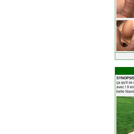
SYNOPSIS
ça qu'il se
avec ! Il e
belle Naomi