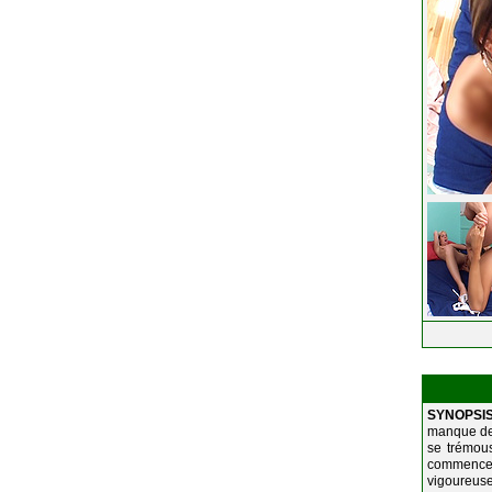
SYNOPSI
manque de 
se trémous
commence 
vigoureuse 