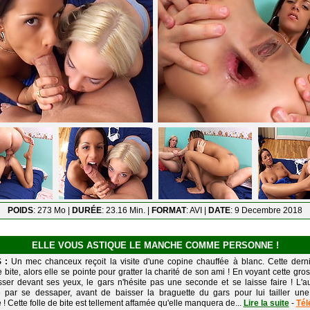
POIDS
: 273 Mo |
DURÉE
: 23.16 Min. |
FORMAT
: AVI |
DATE
: 9 Decembre 2018
ELLE VOUS ASTIQUE LE MANCHE COMME PERSONNE !
S :
Un mec chanceux reçoit la visite d'une copine chauffée à blanc. Cette dern
bite, alors elle se pointe pour gratter la charité de son ami ! En voyant cette gro
ser devant ses yeux, le gars n'hésite pas une seconde et se laisse faire ! L'a
par se dessaper, avant de baisser la braguette du gars pour lui tailler une
! Cette folle de bite est tellement affamée qu'elle manquera de...
Lire la suite
-
Tél