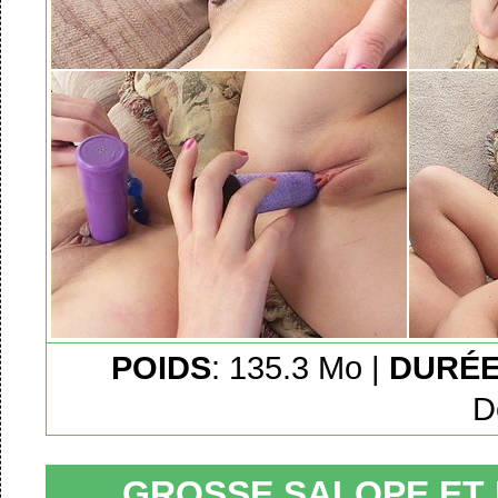
POIDS
: 135.3 Mo |
DURÉ
D
GROSSE SALOPE ET