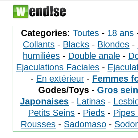
Categories:
Toutes
-
18 ans
Collants
-
Blacks
-
Blondes
-
humiliées
-
Double anale
-
Do
Ejaculations Faciales
-
Ejacula
-
En extérieur
-
Femmes fo
Godes/Toys
-
Gros sei
Japonaises
-
Latinas
-
Lesbi
Petits Seins
-
Pieds
-
Pipes
Rousses
-
Sadomaso
-
Sodo