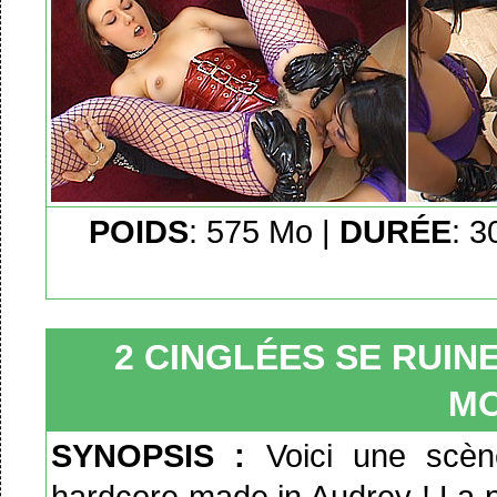
POIDS
: 575 Mo |
DURÉE
: 3
2 CINGLÉES SE RUIN
MO
SYNOPSIS :
Voici une scèn
hardcore made in Audrey ! La p