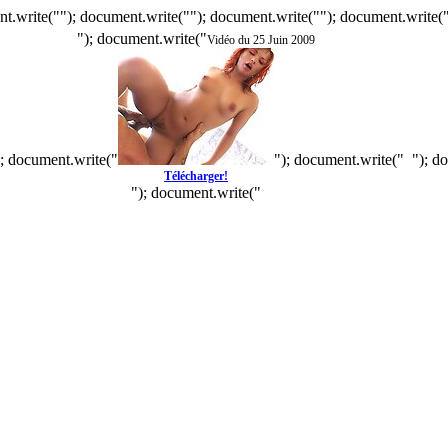
t.write(""); document.write(""); document.write(""); document.write(
"); document.write("
Vidéo du 25 Juin 2009
); document.write("
"); document.write("
"); d
Télécharger!
"); document.write("