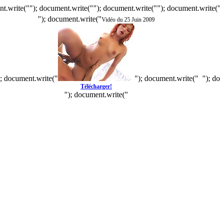
t.write(""); document.write(""); document.write(""); document.write(
"); document.write("
Vidéo du 25 Juin 2009
); document.write("
"); document.write("
"); d
Télécharger!
"); document.write("