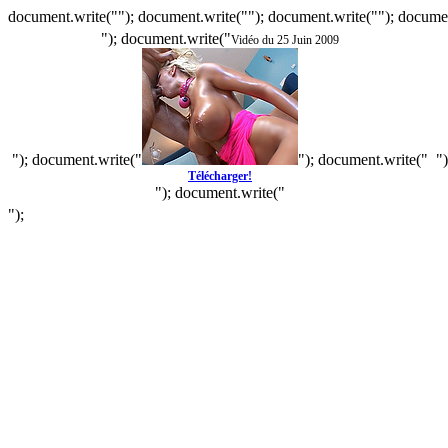
document.write(""); document.write(""); document.write(""); documen
"); document.write("
Vidéo du 25 Juin 2009
"); document.write("
"); document.write("
"
Télécharger!
"); document.write("
");