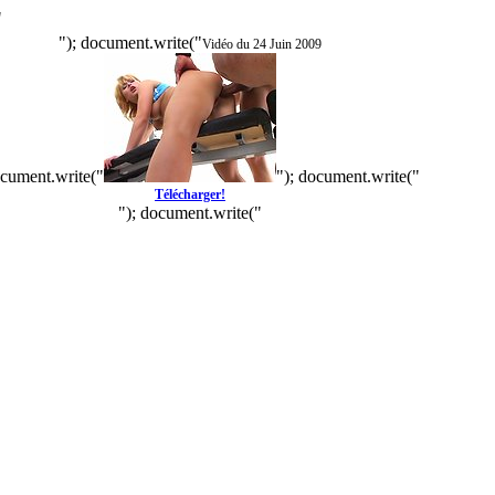
"
"); document.write("
Vidéo du 24 Juin 2009
ocument.write("
"); document.write("
Télécharger!
"); document.write("