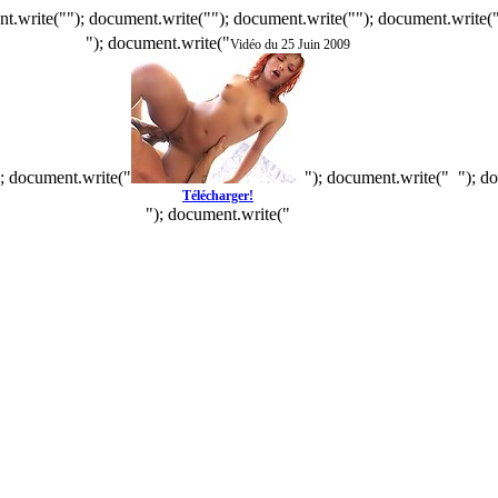
t.write(""); document.write(""); document.write(""); document.write(
"); document.write("
Vidéo du 25 Juin 2009
); document.write("
"); document.write("
"); d
Télécharger!
"); document.write("