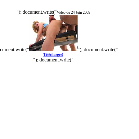
"
"); document.write("
Vidéo du 24 Juin 2009
ocument.write("
"); document.write("
Télécharger!
"); document.write("