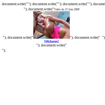
document.write(""); document.write(""); document.write(""); documen
"); document.write("
Vidéo du 25 Juin 2009
"); document.write("
"); document.write("
"
Télécharger!
"); document.write("
");